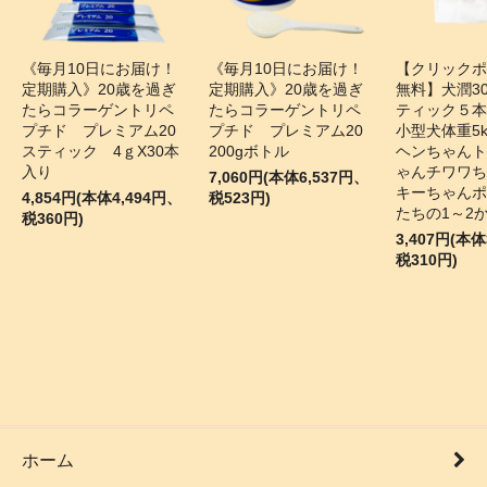
《毎月10日にお届け！
《毎月10日にお届け！
【クリックポ
定期購入》20歳を過ぎ
定期購入》20歳を過ぎ
無料】犬潤30
たらコラーゲントリペ
たらコラーゲントリペ
ティック５
プチド プレミアム20
プチド プレミアム20
小型犬体重5
スティック 4ｇX30本
200gボトル
ヘンちゃんト
入り
ゃんチワワち
7,060円(本体6,537円、
キーちゃんポ
4,854円(本体4,494円、
税523円)
たちの1～2
税360円)
3,407円(本体
税310円)
ホーム