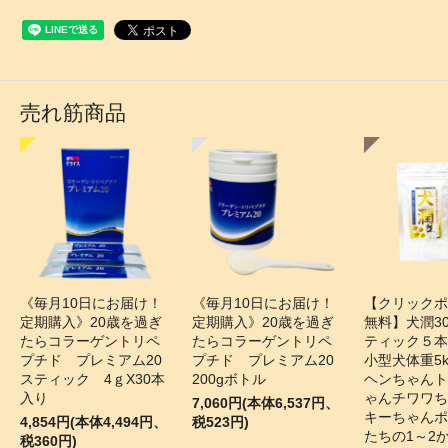
売れ筋商品
《毎月10日にお届け！
《毎月10日にお届け！
【クリックポ
定期購入》20歳を過ぎ
定期購入》20歳を過ぎ
無料】犬潤30
たらコラーゲントリペ
たらコラーゲントリペ
ティック５
プチド プレミアム20
プチド プレミアム20
小型犬体重5
スティック 4ｇX30本
200gボトル
ヘンちゃんト
入り
ゃんチワワち
7,060円(本体6,537円、
キーちゃんポ
4,854円(本体4,494円、
税523円)
たちの1～2
税360円)