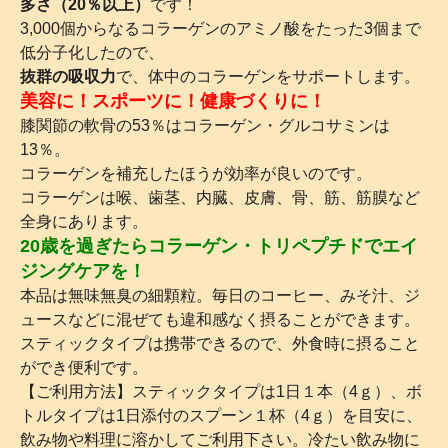
多さ（20％以上）
です！
3,000個からなるコラーゲンのアミノ酸をたった3個まで
低分子化したので、
抜群の吸収力
で、体中のコラーゲンをサポートします。
美容に！スポーツに！健康づくりに！
膝関節の軟骨の53％はコラーゲン・グルコサミンは
13％。
コラーゲンを補充したほうが効率が良いのです。
コラーゲンは喉、歯茎、内臓、皮膚、骨、筋、筋膜など
全身にあります。
20歳を過ぎたらコラーゲン・トリペプチドでエイ
ジングケアを！
本品は無味無臭の細顆粒。毎日のコーヒー、みそ汁、ジ
ュースなどに混ぜても違和感なく摂ることができます。
スティックタイプは携帯できるので、外食時に摂ること
ができ便利です。
【ご利用方法】スティックタイプは1日１本（4ｇ）、ボ
トルタイプは1日添付のスプーン１杯（4ｇ）を目安に、
飲み物や料理に溶かしてご利用下さい。冷たい飲み物に